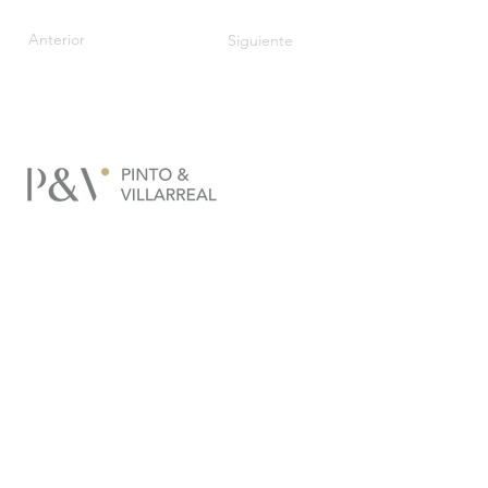
Anterior
Siguiente
Dirección
Calle 53 de Obarrio,
PH RI Group, Piso 9,
Ciudad de Panamá.
Teléfonos
(+507) 383-5570